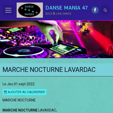
DANSE MANIA 47
rock & line dance
ACCUEIL
LE CLUB
La LINE DANCE
Le ROCK
Groupe Démo - Animations
MARCHE NOCTURNE LAVARDAC
PHOTOS
Le Jeu 01 sept 2022
BONUS
AJOUTER AU CALENDRIER
Contact
MARCHE NOCTURNE
Annuaire
MARCHE NOCTURNE
LAVARDAC,