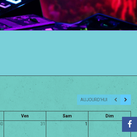
AUJOURD'HUI
Ven
Sam
Dim
30
31
1
2