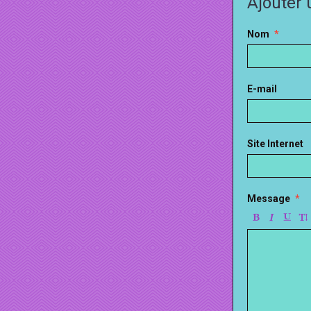
Ajouter
Nom
E-mail
Site Internet
Message