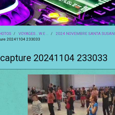
HOTOS
VOYAGES... W.E ...
2024 NOVEMBRE SANTA SUSANN
ture 20241104 233033
capture 20241104 233033