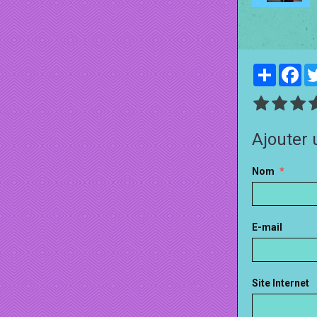
Partager
Fa
Ajouter
Nom
E-mail
Site Internet