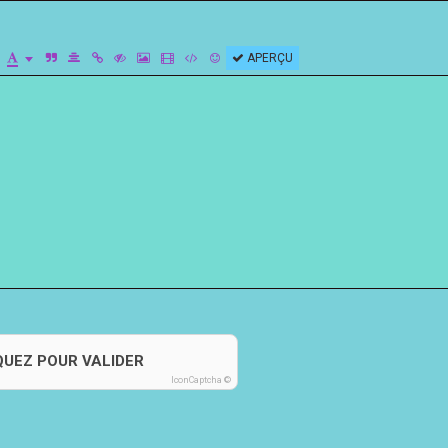
APERÇU
QUEZ POUR VALIDER
IconCaptcha ©