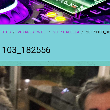
HOTOS
VOYAGES... W.E ...
2017 CALELLA
20171103_1
1103_182556