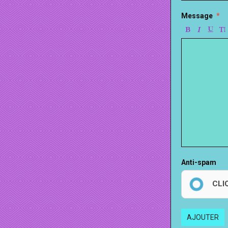
Message
Anti-spam
CLI
AJOUTER