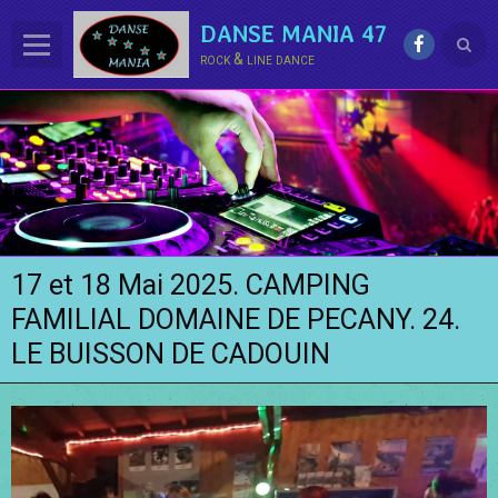
DANSE MANIA 47
rock & line dance
ACCUEIL
LE CLUB
La LINE DANCE
Le ROCK
17 et 18 Mai 2025. CAMPING
Groupe Démo - Animations
FAMILIAL DOMAINE DE PECANY. 24.
PHOTOS
LE BUISSON DE CADOUIN
BONUS
Contact
Annuaire