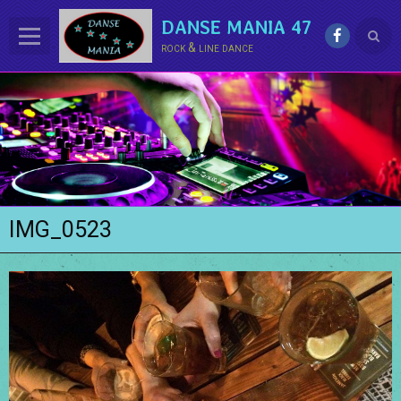
DANSE MANIA 47
rock & line dance
ACCUEIL
LE CLUB
La LINE DANCE
Le ROCK
IMG_0523
Groupe Démo - Animations
PHOTOS
BONUS
Contact
Annuaire