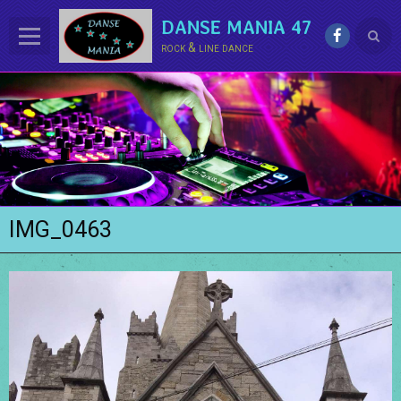
DANSE MANIA 47
rock & line dance
ACCUEIL
LE CLUB
La LINE DANCE
Le ROCK
IMG_0463
Groupe Démo - Animations
PHOTOS
BONUS
Contact
Annuaire