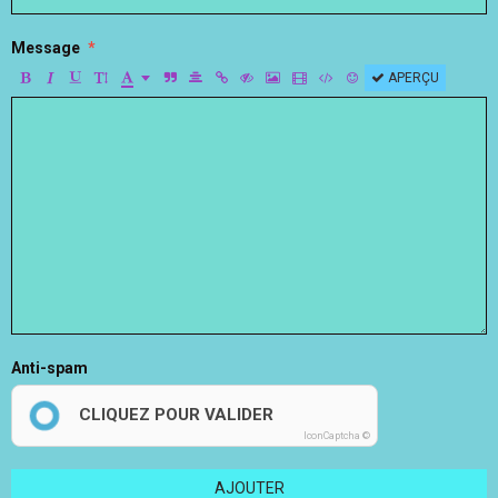
Message
APERÇU
Anti-spam
CLIQUEZ POUR VALIDER
IconCaptcha ©
AJOUTER