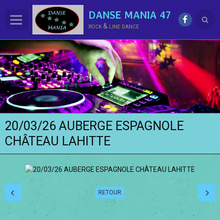
DANSE MANIA 47
rock & line dance
ACCUEIL
LE CLUB
La LINE DANCE
Le ROCK
20/03/26 AUBERGE ES­PAGNOLE
Groupe Démo - Animations
CHÂTEAU LAHITTE
PHOTOS
BONUS
Contact
RETOUR
Annuaire