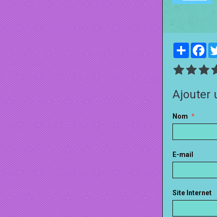
Partager
Fa
Ajouter
Nom
E-mail
Site Internet