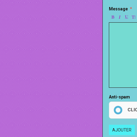
Message
Anti-spam
CLI
AJOUTER