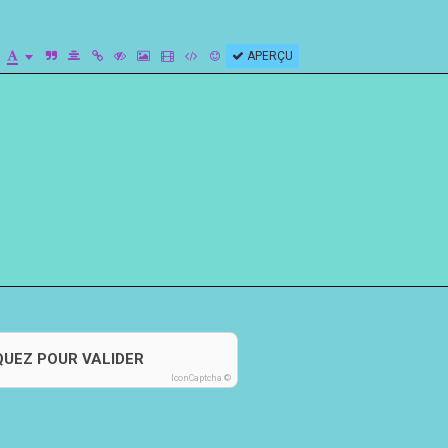
APERÇU
QUEZ POUR VALIDER
IconCaptcha ©