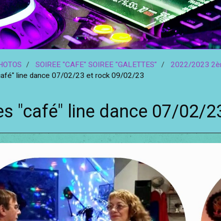
HOTOS
SOIREE "CAFE" SOIREE "GALETTES"
2022/2023 2èm
afé" line dance 07/02/23 et rock 09/02/23
es "café" line dance 07/02/2