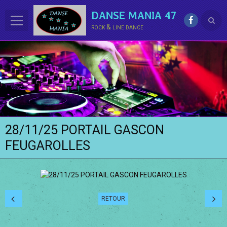
DANSE MANIA 47
rock & line dance
ACCUEIL
LE CLUB
La LINE DANCE
Le ROCK
28/11/25 PORTAIL GASCON
Groupe Démo - Animations
FEUGAROLLES
PHOTOS
BONUS
Contact
RETOUR
Annuaire