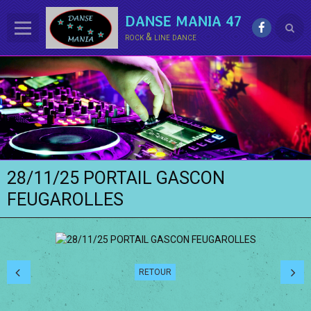
DANSE MANIA 47
rock & line dance
ACCUEIL
LE CLUB
La LINE DANCE
Le ROCK
28/11/25 PORTAIL GASCON
Groupe Démo - Animations
FEUGAROLLES
PHOTOS
BONUS
Contact
RETOUR
Annuaire