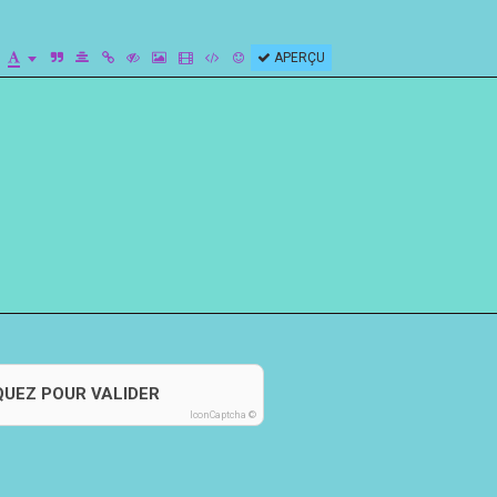
APERÇU
QUEZ POUR VALIDER
IconCaptcha ©