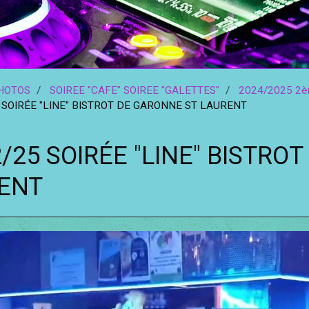
HOTOS
SOIREE "CAFE" SOIREE "GALETTES"
2024/2025 2èm
 SOIRÉE "LINE" BISTROT DE GARONNE ST LAURENT
2/25 SOIRÉE "LINE" BISTRO
ENT