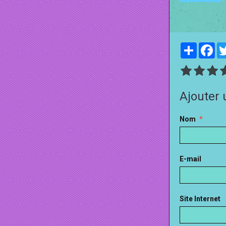
Partager
Fa
Ajouter
Nom
E-mail
Site Internet