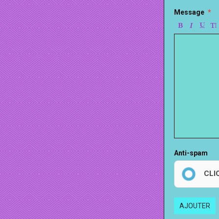
Message
Anti-spam
CLI
AJOUTER