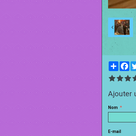
Partager
Fa
Ajouter
Nom
E-mail