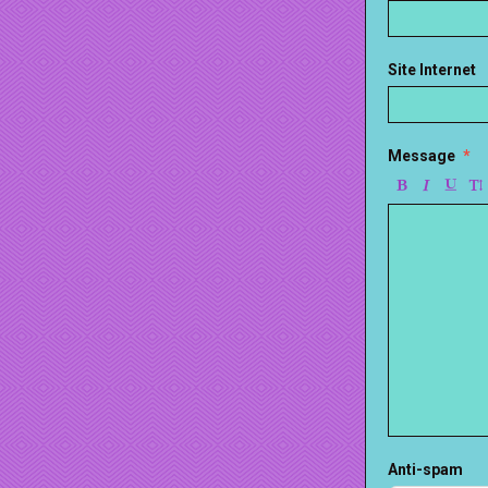
Site Internet
Message
Anti-spam