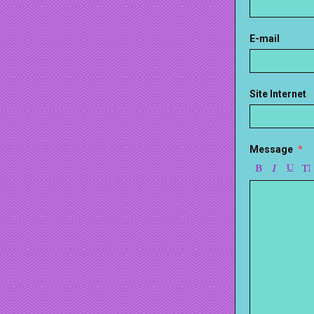
E-mail
Site Internet
Message