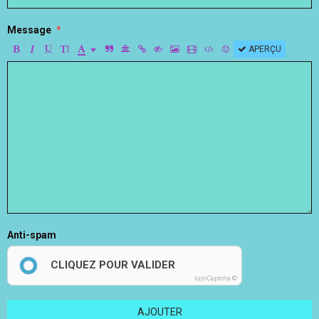
Message
APERÇU
Anti-spam
CLIQUEZ POUR VALIDER
IconCaptcha ©
AJOUTER