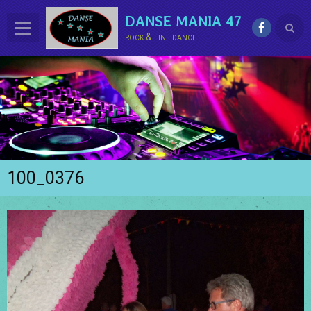
DANSE MANIA 47
rock & line dance
ACCUEIL
LE CLUB
La LINE DANCE
Le ROCK
100_0376
Groupe Démo - Animations
PHOTOS
BONUS
Contact
Annuaire