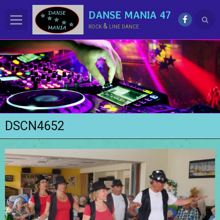
DANSE MANIA 47
rock & line dance
ACCUEIL
LE CLUB
La LINE DANCE
Le ROCK
DSCN4652
Groupe Démo - Animations
PHOTOS
BONUS
Contact
Annuaire