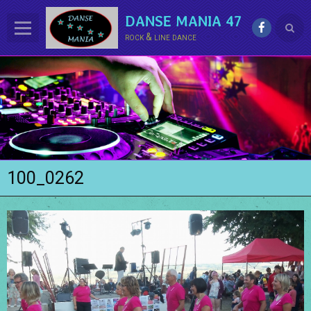
DANSE MANIA 47
rock & line dance
ACCUEIL
LE CLUB
La LINE DANCE
Le ROCK
100_0262
Groupe Démo - Animations
PHOTOS
BONUS
Contact
Annuaire