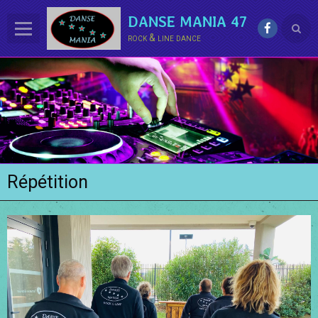
DANSE MANIA 47
rock & line dance
ACCUEIL
LE CLUB
La LINE DANCE
Le ROCK
Répétition
Groupe Démo - Animations
PHOTOS
BONUS
Contact
Annuaire