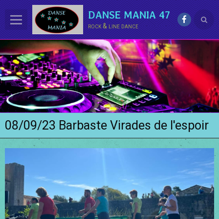
DANSE MANIA 47
rock & line dance
ACCUEIL
LE CLUB
La LINE DANCE
Le ROCK
08/09/23 Barbaste Virades de l'espoir
Groupe Démo - Animations
PHOTOS
BONUS
Contact
Annuaire