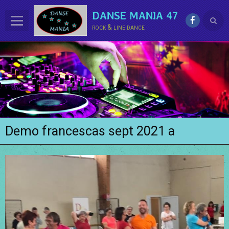
DANSE MANIA 47
rock & line dance
ACCUEIL
LE CLUB
La LINE DANCE
Le ROCK
Demo francescas sept 2021 a
Groupe Démo - Animations
PHOTOS
BONUS
Contact
Annuaire