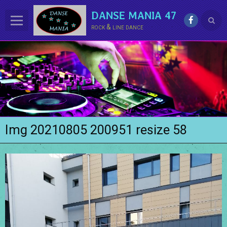
DANSE MANIA 47
rock & line dance
ACCUEIL
LE CLUB
La LINE DANCE
Le ROCK
Img 20210805 200951 resize 58
Groupe Démo - Animations
PHOTOS
BONUS
Contact
Annuaire