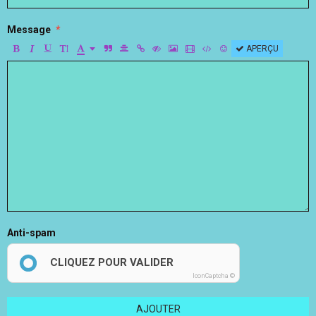
Message
APERÇU
Anti-spam
CLIQUEZ POUR VALIDER
IconCaptcha ©
AJOUTER