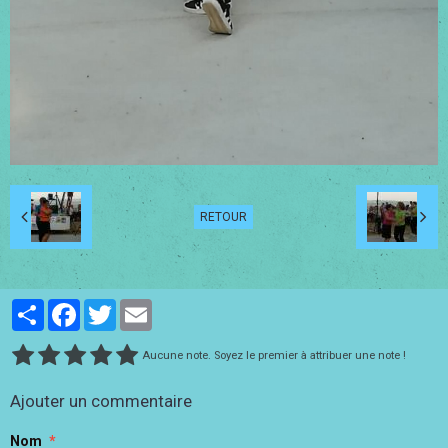
RETOUR
Partager
Facebook
Twitter
Email
Aucune note. Soyez le premier à attribuer une note !
Ajouter un commentaire
Nom