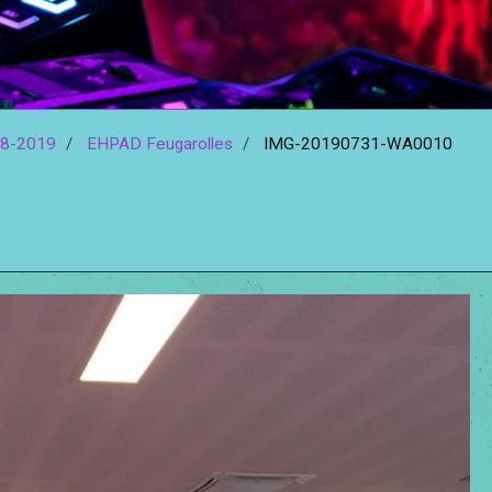
8-2019
EHPAD Feugarolles
IMG-20190731-WA0010