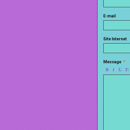
E-mail
Site Internet
Message