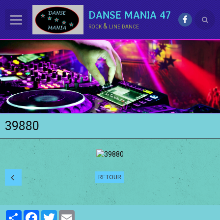
DANSE MANIA 47
rock & line dance
ACCUEIL
LE CLUB
La LINE DANCE
Le ROCK
39880
Groupe Démo - Animations
PHOTOS
BONUS
RETOUR
Contact
Annuaire
Partager
Facebook
Twitter
Email