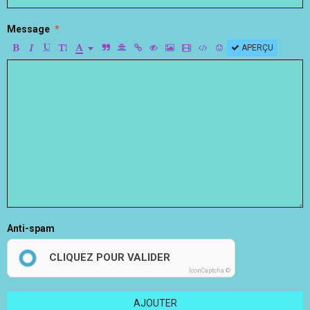
Message
APERÇU
Anti-spam
CLIQUEZ POUR VALIDER
IconCaptcha ©
AJOUTER