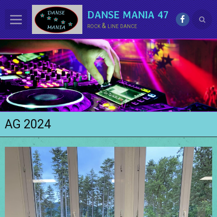
DANSE MANIA 47
rock & line dance
ACCUEIL
LE CLUB
La LINE DANCE
Le ROCK
AG 2024
Groupe Démo - Animations
PHOTOS
BONUS
Contact
Annuaire