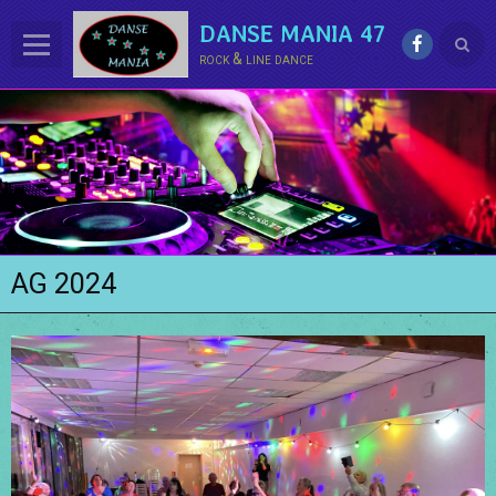
DANSE MANIA 47
rock & line dance
ACCUEIL
LE CLUB
La LINE DANCE
Le ROCK
AG 2024
Groupe Démo - Animations
PHOTOS
BONUS
Contact
Annuaire