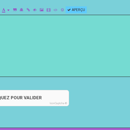
APERÇU
QUEZ POUR VALIDER
IconCaptcha ©