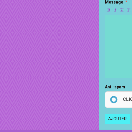
Message
Anti-spam
CLI
AJOUTER