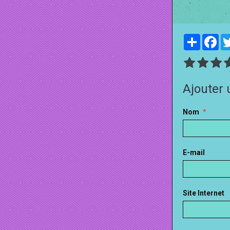
Partager
Fa
Ajouter
Nom
E-mail
Site Internet