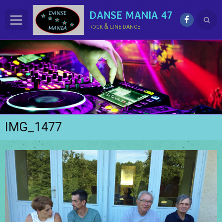
DANSE MANIA 47
rock & line dance
ACCUEIL
LE CLUB
La LINE DANCE
Le ROCK
IMG_1477
Groupe Démo - Animations
PHOTOS
BONUS
Contact
Annuaire